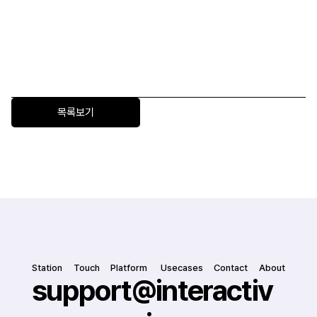
대우건설은 어떻게 Perso Interactive로 건설·주거 현장에 
AI를 확장했을까
Perso Interactive를 통해 내담자 역할의 AI Avatar와 반
복 실습하며 정신건강 상담 전문가를 양성하는 방법
목록보기
Station
Touch
Platform
 Usecases
Contact
About
support@interactiv