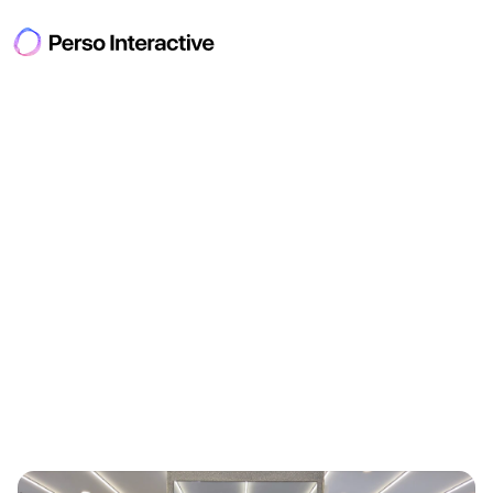
상상이
현실이
된
순간들.
리
테
일
,
관
광
,
전
시
,
공
공
시
설
등
다
양
한
산
업
과
공
간
에
서
실
제
로
구
현
된
인
터
랙
티
브
A
I
경
험
,
지
금
바
로
확
인
해
보
세
요
.