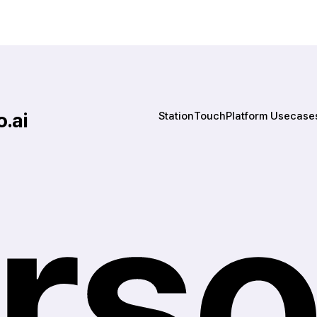
.ai
Station
Touch
Platform
 Usecase