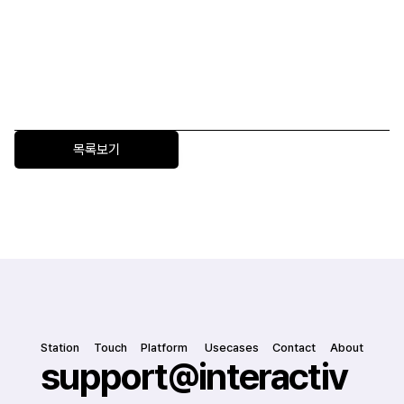
대우건설은 어떻게 Perso Interactive로 건설·주거 현장에 
AI를 확장했을까
Perso Interactive를 통해 내담자 역할의 AI Avatar와 반
복 실습하며 정신건강 상담 전문가를 양성하는 방법
목록보기
Station
Touch
Platform
 Usecases
Contact
About
support@interactiv